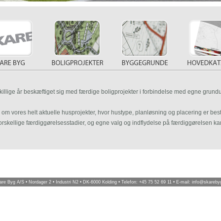
illige år beskæftiget sig med færdige boligprojekter i forbindelse med egne grund
 om vores helt aktuelle husprojekter, hvor hustype, planløsning og placering er bes
orskellige færdiggørelsesstadier, og egne valg og indflydelse på færdiggørelsen ka
re Byg A/S • Nordager 2 • Industri N2 • DK-6000 Kolding • Telefon: +45 75 52 69 11 • E-mail: info@skareby