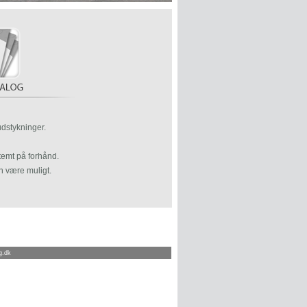
udstykninger.
temt på forhånd.
n være muligt.
g.dk