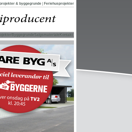
projekter & byggegrunde
|
Feriehusprojekter
ojekter
Byggegrunde
Salgsmateriale
Kontakt