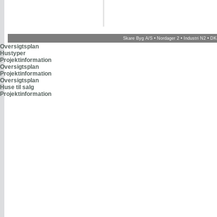
Skare Byg A/S • Nordager 2 • Industri N2 • DK-
Oversigtsplan
Hustyper
Projektinformation
Oversigtsplan
Projektinformation
Oversigtsplan
Huse til salg
Projektinformation