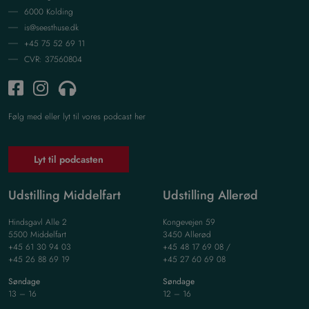
6000 Kolding
is@seesthuse.dk
+45 75 52 69 11
CVR: 37560804
Følg med eller lyt til vores podcast her
Lyt til podcasten
Udstilling Middelfart
Udstilling Allerød
Hindsgavl Alle 2
Kongevejen 59
5500 Middelfart
3450 Allerød
+45 61 30 94 03
+45 48 17 69 08 /
+45 26 88 69 19
+45 27 60 69 08
Søndage
Søndage
13 – 16
12 – 16