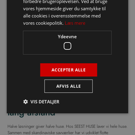
forbedre brugeroplevelsen. Ved at bruge
vores hjemmeside giver du samtykke til
alle cookies i overensstemmelse med
vores cookiepolitik.
Læs mere
Ydeevne
ACCEPTER ALLE
AFVIS ALLE
INGEN HALVE LØSNINGER
SEEST HUSE kan kendes på
VIS DETALJER
lang afstand
Halve løsninger giver halve huse. Hos SEEST HUSE laver vi hele huse.
Sammen med skandinaviske savværker har vi udviklet flotte