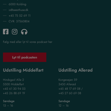
6000 Kolding
is@seesthuse.dk
+45 75 52 69 11
CVR: 37560804
Følg med eller lyt til vores podcast her
Lyt til podcasten
Udstilling Middelfart
Udstilling Allerød
Hindsgavl Alle 2
Kongevejen 59
5500 Middelfart
3450 Allerød
+45 61 30 94 03
+45 48 17 69 08 /
+45 26 88 69 19
+45 27 60 69 08
Søndage
Søndage
13 – 16
12 – 16