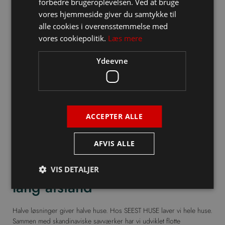
forbedre brugeroplevelsen. Ved at bruge
vores hjemmeside giver du samtykke til
alle cookies i overensstemmelse med
vores cookiepolitik.
Læs mere
Ydeevne
ACCEPTER ALLE
AFVIS ALLE
INGEN HALVE LØSNINGER
SEEST HUSE kan kendes på
VIS DETALJER
lang afstand
Halve løsninger giver halve huse. Hos SEEST HUSE laver vi hele huse.
Sammen med skandinaviske savværker har vi udviklet flotte