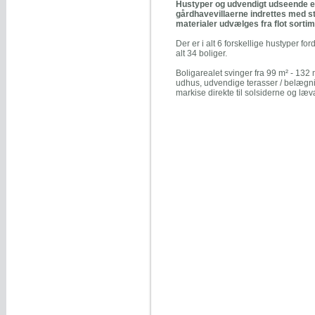
Hustyper og udvendigt udseende e
gårdhavevillaerne indrettes med st
materialer udvælges fra flot sortim
Der er i alt 6 forskellige hustyper for
alt 34 boliger.
Boligarealet svinger fra 99 m² - 132 
udhus, udvendige terasser / belægnin
markise direkte til solsiderne og 