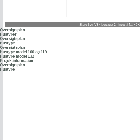
Skare Byg A/S • Nordager 2 • Industri N2 • DK-
Oversigtsplan
Hustyper
Oversigtsplan
Hustype
Oversigtsplan
Hustype model 100 og 119
Hustype model 132
Projektinformation
Oversigtsplan
Hustype