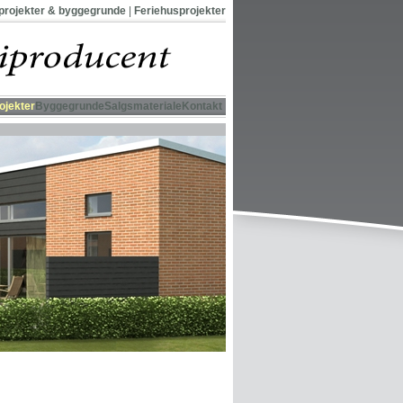
projekter & byggegrunde
|
Feriehusprojekter
ojekter
Byggegrunde
Salgsmateriale
Kontakt