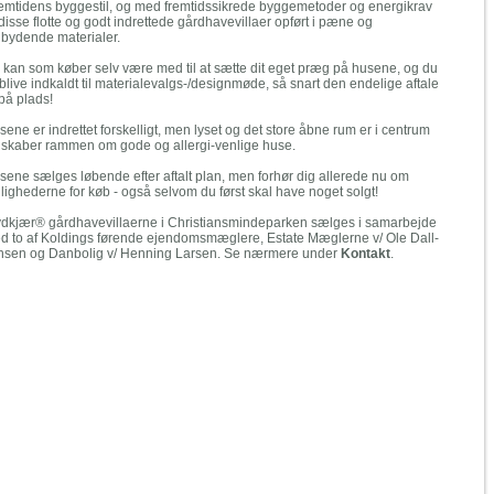
fremtidens byggestil, og med fremtidssikrede byggemetoder og energikrav
disse flotte og godt indrettede gårdhavevillaer opført i pæne og
dbydende materialer.
 kan som køber selv være med til at sætte dit eget præg på husene, og du
 blive indkaldt til materialevalgs-/designmøde, så snart den endelige aftale
på plads!
ene er indrettet forskelligt, men lyset og det store åbne rum er i centrum
 skaber rammen om gode og allergi-venlige huse.
sene sælges løbende efter aftalt plan, men forhør dig allerede nu om
lighederne for køb - også selvom du først skal have noget solgt!
ydkjær® gårdhavevillaerne i Christiansmindeparken sælges i samarbejde
d to af Koldings førende ejendomsmæglere, Estate Mæglerne v/ Ole Dall-
nsen og Danbolig v/ Henning Larsen. Se nærmere under
Kontakt
.