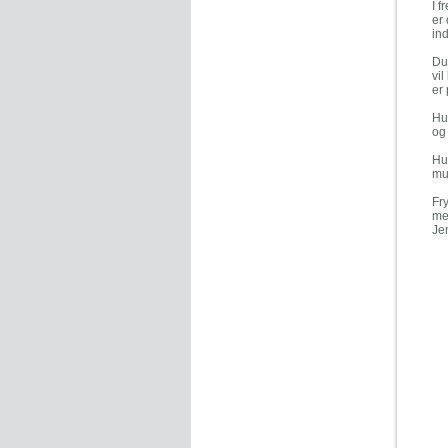
I 
er 
in
Du
vil
er 
Hus
og
Hu
mu
Fr
me
Je