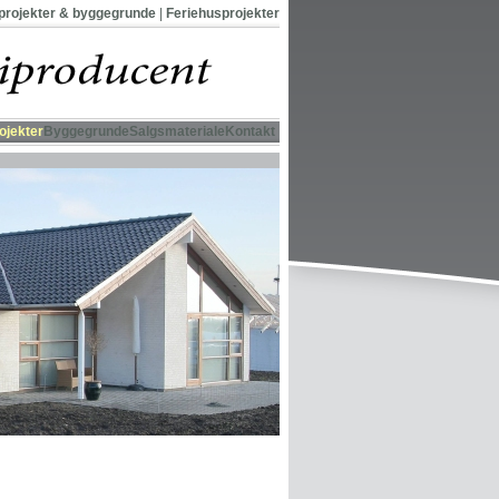
projekter & byggegrunde
|
Feriehusprojekter
ojekter
Byggegrunde
Salgsmateriale
Kontakt