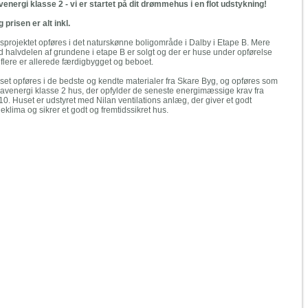
venergi klasse 2 - vi er startet på dit drømmehus i en flot udstykning!
g prisen er alt inkl.
sprojektet opføres i det naturskønne boligområde i Dalby i Etape B. Mere
d halvdelen af grundene i etape B er solgt og der er huse under opførelse
 flere er allerede færdigbygget og beboet.
set opføres i de bedste og kendte materialer fra Skare Byg, og opføres som
 lavenergi klasse 2 hus, der opfylder de seneste energimæssige krav fra
10. Huset er udstyret med Nilan ventilations anlæg, der giver et godt
eklima og sikrer et godt og fremtidssikret hus.